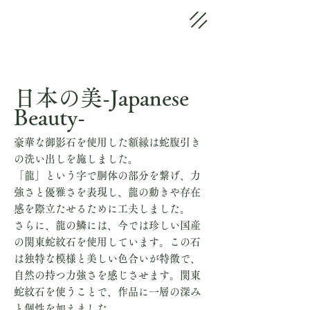
日本の美-Japanese
Beauty-
豪華な御影石を使用した額縁は蛇腹引き
の洗い出しを施しました。
「龍」という字で胴体の部分を繋げ、力
強さと優雅さを表現し、龍の動きや存在
感を際立たせるために工夫しました。
さらに、龍の鱗には、今では珍しい国産
の関東蛇紋石を使用しています。この石
は独特な模様と美しい色合いが特徴で、
自然の持つ力強さを感じさせます。関東
蛇紋石を使うことで、作品に一層の深み
と個性を加えました。