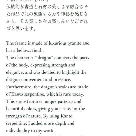
伝統的な書道と石材の美しさを融合させ
た作品で龍の象徴する力や神秘を感じな
がら、その美しさをお楽しみいただけれ
ばと思います。
The frame is made of luxurious granite and
has a bellows finish.
The character ``dragon'' connects the parts
of the body, expressing strength and
elegance, and was devised to highlight the
dragon's movement and presence.
Furthermore, the dragon's scales are made
of Kanto serpentine, which is rare today.
This stone features unique patterns and
beautiful colors, giving you a sense of the
strength of nature. By using Kanto
serpentine, I added more depth and
individuality to my work.