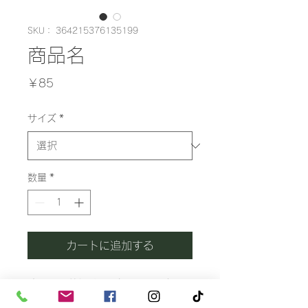
SKU： 364215376135199
商品名
価
￥85
格
サイズ
*
数量
*
カートに追加する
商品の詳細を入力してくださ
い。あなたの商品の特徴やお